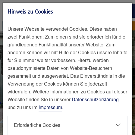
Zur Hauptnavigation springen
Hinweis zu Cookies
Zum Seiteninhalt springen
Zum Seitenende springen
Nachrichten Detailseite
Nachricht
Unsere Webseite verwendet Cookies. Diese haben
zwei Funktionen: Zum einen sind sie erforderlich für die
grundlegende Funktionalität unserer Website. Zum
anderen können wir mit Hilfe der Cookies unsere Inhalte
für Sie immer weiter verbessern. Hierzu werden
pseudonymisierte Daten von Website-Besuchern
gesammelt und ausgewertet. Das Einverständnis in die
Verwendung der Cookies können Sie jederzeit
widerrufen. Weitere Informationen zu Cookies auf dieser
Website finden Sie in unserer
Datenschutzerklärung
und zu uns im
Impressum
.
Erforderliche Cookies