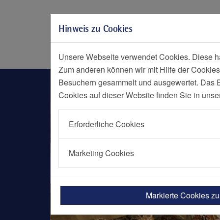
Zur Hauptnavigation springen
Zum Seiteninhalt springen
Hinweis zu Cookies
Zum Seitenende springen
Social Media
Menü
Notf
Unsere Webseite verwendet Cookies. Diese hab
Zum anderen können wir mit Hilfe der Cookies
Nachrichten Detailseite
Besuchern gesammelt und ausgewertet. Das Ein
Cookies auf dieser Website finden Sie in unse
Erforderliche Cookies
Marketing Cookies
Markierte Cookies z