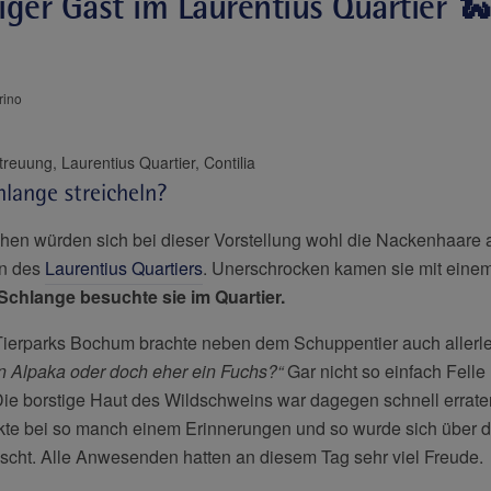
iger Gast im Laurentius Quartier 🐍
rino
Contilia Pflege und Betreuung, Laurentius Quartier, Contilia
hlange streicheln?
n würden sich bei dieser Vorstellung wohl die Nackenhaare au
n des
Laurentius Quartiers
. Unerschrocken kamen sie mit eine
Schlange besuchte sie im Quartier.
ierparks Bochum brachte neben dem Schuppentier auch allerle
n Alpaka oder doch eher ein Fuchs?“
Gar nicht so einfach Felle 
Die borstige Haut des Wildschweins war dagegen schnell errat
te bei so manch einem Erinnerungen und so wurde sich über d
scht. Alle Anwesenden hatten an diesem Tag sehr viel Freude.