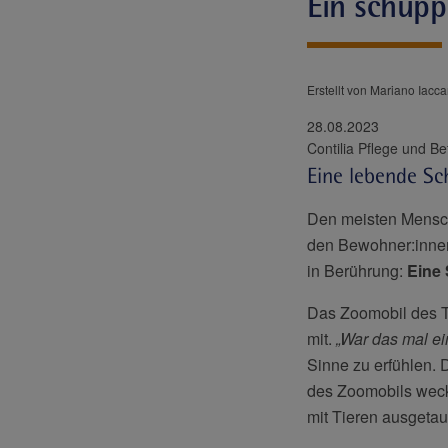
Ein schupp
Erstellt von Mariano Iacca
28.08.2023
Eine lebende Sc
Den meisten Mensche
den Bewohner:inne
in Berührung:
Eine 
Das Zoomobil des T
mit.
„War das mal ei
Sinne zu erfühlen. 
des Zoomobils weck
mit Tieren ausgetau