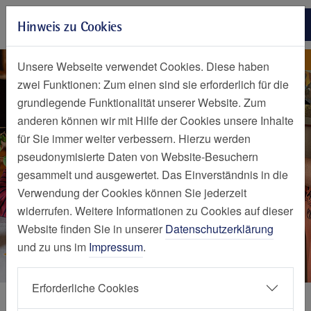
Zur Hauptnavigation springen
Hinweis zu Cookies
Zum Seiteninhalt springen
Zum Seitenende springen
Nachrichten Detailseite
Nachricht
Unsere Webseite verwendet Cookies. Diese haben
zwei Funktionen: Zum einen sind sie erforderlich für die
grundlegende Funktionalität unserer Website. Zum
anderen können wir mit Hilfe der Cookies unsere Inhalte
für Sie immer weiter verbessern. Hierzu werden
pseudonymisierte Daten von Website-Besuchern
gesammelt und ausgewertet. Das Einverständnis in die
Verwendung der Cookies können Sie jederzeit
widerrufen. Weitere Informationen zu Cookies auf dieser
Website finden Sie in unserer
Datenschutzerklärung
und zu uns im
Impressum
.
Erforderliche Cookies