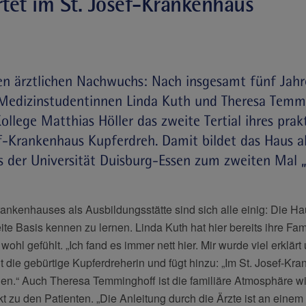
rtet im St. Josef-Krankenhaus
n ärztlichen Nachwuchs: Nach insgesamt fünf Jahr
 Medizinstudentinnen Linda Kuth und Theresa Temm
ollege Matthias Höller das zweite Tertial ihres prak
ef-Krankenhaus Kupferdreh. Damit bildet das Haus a
 der Universität Duisburg-Essen zum zweiten Mal „
ankenhauses als Ausbildungsstätte sind sich alle einig: Die Ha
eite Basis kennen zu lernen. Linda Kuth hat hier bereits ihre F
 wohl gefühlt. „Ich fand es immer nett hier. Mir wurde viel erklär
t die gebürtige Kupferdreherin und fügt hinzu: „Im St. Josef-Kr
n.“ Auch Theresa Temminghoff ist die familiäre Atmosphäre wich
t zu den Patienten. „Die Anleitung durch die Ärzte ist an eine