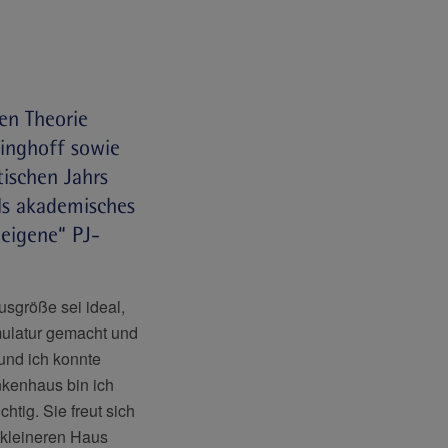
en Theorie
inghoff sowie
tischen Jahrs
ls akademisches
eigene“ PJ-
usgröße sei ideal,
amulatur gemacht und
t und ich konnte
ankenhaus bin ich
tig. Sie freut sich
m kleineren Haus