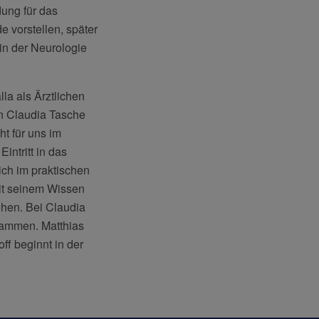
dung für das
 vorstellen, später
 in der Neurologie
la als Ärztlichen
en Claudia Tasche
ht für uns im
intritt in das
ich im praktischen
mit seinem Wissen
ehen. Bei Claudia
sammen. Matthias
ff beginnt in der