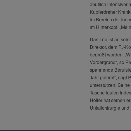
deutlich intensiver 
Kupferdreher Krank
im Bereich der Inne
im Hinterkopf. „Mei
Das Trio ist an sein
Direktor, dem PJ-Ko
begrüßt worden. „Wir
Vordergrund“, so Pro
spannende Berufsleb
Jahr gelernt“, sagt
unterstützen. Seine
Tasche laufen inde
Höller hat seinen e
Unfallchirurgie und