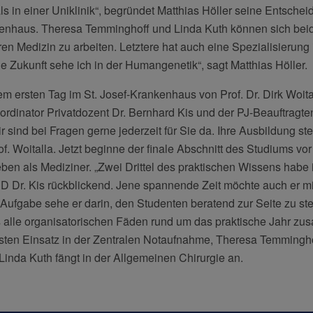
als in einer Uniklinik“, begründet Matthias Höller seine Entschei
enhaus. Theresa Temminghoff und Linda Kuth können sich beide
ren Medizin zu arbeiten. Letztere hat auch eine Spezialisierung
ne Zukunft sehe ich in der Humangenetik“, sagt Matthias Höller.
em ersten Tag im St. Josef-Krankenhaus von Prof. Dr. Dirk Woital
ordinator Privatdozent Dr. Bernhard Kis und der PJ-Beauftragt
 sind bei Fragen gerne jederzeit für Sie da. Ihre Ausbildung ste
f. Woitalla. Jetzt beginne der finale Abschnitt des Studiums vor E
en als Mediziner. „Zwei Drittel des praktischen Wissens habe 
 PD Dr. Kis rückblickend. Jene spannende Zeit möchte auch er 
 Aufgabe sehe er darin, den Studenten beratend zur Seite zu st
s alle organisatorischen Fäden rund um das praktische Jahr zu
rsten Einsatz in der Zentralen Notaufnahme, Theresa Temmingho
 Linda Kuth fängt in der Allgemeinen Chirurgie an.