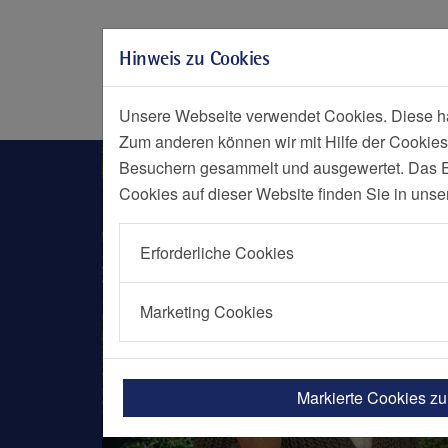
Zur Hauptnavigation springen
Zum Seiteninhalt springen
Hinweis zu Cookies
Zum Seitenende springen
Social Media
Menü
Notf
Unsere Webseite verwendet Cookies. Diese hab
Zum anderen können wir mit Hilfe der Cookies
Nachrichten Detailseite
Besuchern gesammelt und ausgewertet. Das Ein
Cookies auf dieser Website finden Sie in unse
Erforderliche Cookies
Marketing Cookies
Markierte Cookies z