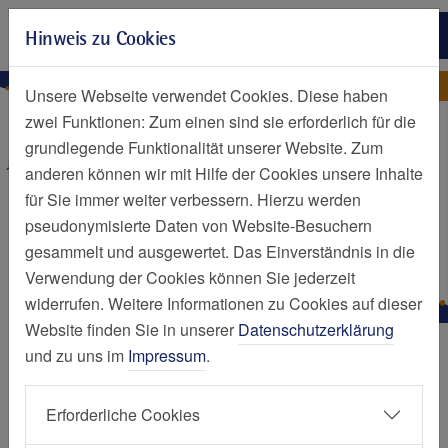
Zur Hauptnavigation springen
Hinweis zu Cookies
Zum Seiteninhalt springen
Zum Seitenende springen
Nachrichten Detailseite
Nachricht
Unsere Webseite verwendet Cookies. Diese haben
zwei Funktionen: Zum einen sind sie erforderlich für die
grundlegende Funktionalität unserer Website. Zum
anderen können wir mit Hilfe der Cookies unsere Inhalte
für Sie immer weiter verbessern. Hierzu werden
pseudonymisierte Daten von Website-Besuchern
gesammelt und ausgewertet. Das Einverständnis in die
Verwendung der Cookies können Sie jederzeit
widerrufen. Weitere Informationen zu Cookies auf dieser
Website finden Sie in unserer
Datenschutzerklärung
und zu uns im
Impressum
.
Spätsommerserenade „Unter
Erforderliche Cookies
den Linden“