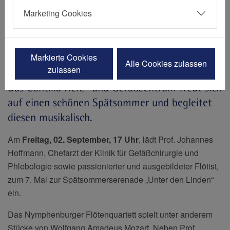
Marketing Cookies
Erstellt von Dorothee Renzel
22.08.2022
Markierte Cookies
Contilia Herz- und Gefäßzentrum, Elisabeth-Krankenhaus Essen,
Alle Cookies zulassen
zulassen
Contilia
Das Contilia Herz- und Gefäßzentrum freut sich
auf einen schönen Spätsommer und begleitet
diesen musikalisch.
Am
Freitag, 02. September, 17 Uhr
, lädt Prof. Johannes
Hoffmann, Chefarzt der Klinik für Gefäßchirurgie und
Phlebologie sowie passionierter und ausgebildeter Flötist,
zum 7. Mal zur Spätsommerserenade „Unter den Linden“
ein.
Das Nymphenburger Flötenquartett spielt unter anderem
Stücke von Wolfgang Amadeus Mozart. Neben Prof.