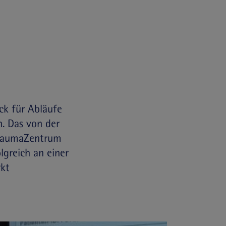
ck für Abläufe
n. Das von der
 TraumaZentrum
lgreich an einer
rkt