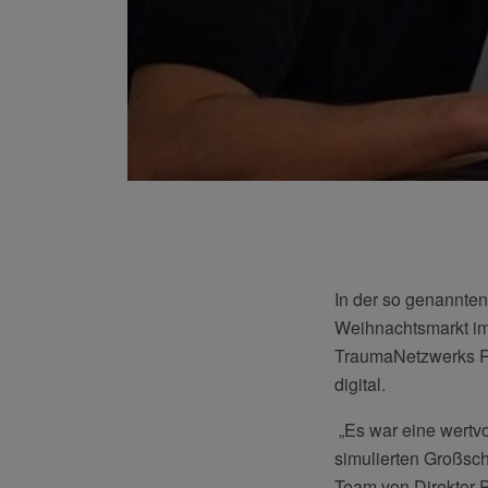
In der so genannt
Weihnachtsmarkt im
TraumaNetzwerks Ru
digital.
„Es war eine wertvo
simulierten Großsch
Team von Direktor P