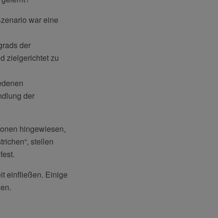
zenario war eine
grads der
 zielgerichtet zu
iedenen
ndlung der
tionen hingewiesen,
ichen“, stellen
fest.
t einfließen. Einige
den.