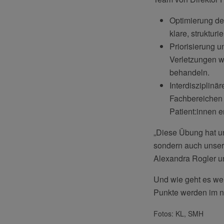
Optimierung de
klare, struktur
Priorisierung 
Verletzungen wa
behandeln.
Interdisziplin
Fachbereichen 
Patient:innen e
„Diese Übung hat un
sondern auch unser
Alexandra Rogler un
Und wie geht es wei
Punkte werden im n
Fotos: KL, SMH