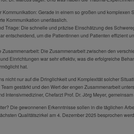
r Kommunikation: Gerade in einem so großen und komplexen S
ierte Kommunikation unerlässlich.
und Triage: Die schnelle und präzise Einschätzung des Schwere
r entscheidend, um die Patientinnen und Patienten effizient und
äre Zusammenarbeit: Die Zusammenarbeit zwischen den versch
und Einrichtungen war sehr effektiv, was die erfolgreiche Beha
rmöglicht hat.
s nicht nur auf die Dringlichkeit und Komplexität solcher Situa
 Team gestärkt und den Wert der engen Zusammenarbeit unterstr
d Intensivmediziner, Chefarzt Prof. Dr. Jörg Meyer, gemeinsam 
ter? Die gewonnenen Erkenntnisse sollen in die täglichen Arbei
ächsten Qualitätszirkel am 4. Dezember 2025 besprochen wer