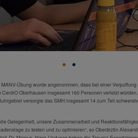
en MANV-Übung wurde angenommen, dass bei einer Verpuffung
 CentrO Oberhausen insgesamt 160 Personen verletzt würden. 
hrgebiet versorgte das SMH insgesamt 14 zum Teil schwerstv
lle Gelegenheit, unsere Zusammenarbeit und Reaktionsfähigkei
adenslage zu testen und zu optimieren“, so Oberärztin Alexan
rof. Dr. Marcus Jäger. Und was haben die Trauma-Expert:innen