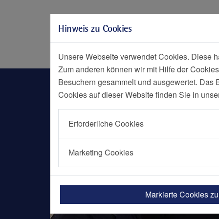
Zur Hauptnavigation springen
Zum Seiteninhalt springen
Hinweis zu Cookies
Zum Seitenende springen
Social Media
Menü
Notf
Unsere Webseite verwendet Cookies. Diese hab
Zum anderen können wir mit Hilfe der Cookies
Nachrichten Detailseite
Besuchern gesammelt und ausgewertet. Das Ein
Cookies auf dieser Website finden Sie in unse
Erforderliche Cookies
Marketing Cookies
Markierte Cookies z