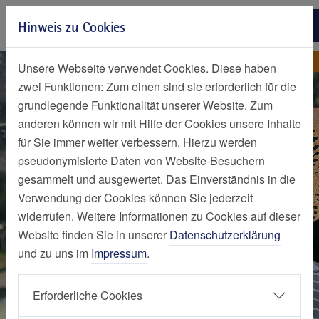
Zur Hauptnavigation springen
Hinweis zu Cookies
Zum Seiteninhalt springen
Zum Seitenende springen
Nachrichten Detailseite
Nachricht
Unsere Webseite verwendet Cookies. Diese haben
zwei Funktionen: Zum einen sind sie erforderlich für die
grundlegende Funktionalität unserer Website. Zum
anderen können wir mit Hilfe der Cookies unsere Inhalte
für Sie immer weiter verbessern. Hierzu werden
pseudonymisierte Daten von Website-Besuchern
gesammelt und ausgewertet. Das Einverständnis in die
Verwendung der Cookies können Sie jederzeit
widerrufen. Weitere Informationen zu Cookies auf dieser
Website finden Sie in unserer
Datenschutzerklärung
und zu uns im
Impressum
.
Erforderliche Cookies