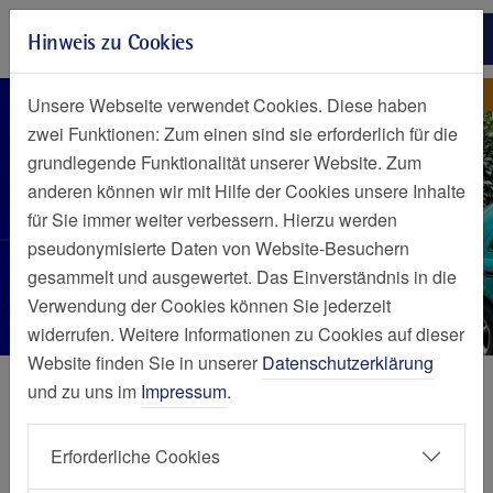
Zur Hauptnavigation springen
Hinweis zu Cookies
Zum Seiteninhalt springen
Zum Seitenende springen
Nachrichten Detailseite
Nachricht
Unsere Webseite verwendet Cookies. Diese haben
zwei Funktionen: Zum einen sind sie erforderlich für die
grundlegende Funktionalität unserer Website. Zum
anderen können wir mit Hilfe der Cookies unsere Inhalte
für Sie immer weiter verbessern. Hierzu werden
pseudonymisierte Daten von Website-Besuchern
gesammelt und ausgewertet. Das Einverständnis in die
Verwendung der Cookies können Sie jederzeit
widerrufen. Weitere Informationen zu Cookies auf dieser
Website finden Sie in unserer
Datenschutzerklärung
und zu uns im
Impressum
.
Willkommen im Laurentius
Erforderliche Cookies
Quartier