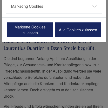
Marketing Cookies
Erstellt von Mariano Iaccarino
24.04.2023
Markierte Cookies
Contilia Pflege und Betreuung, Laurentius Quartier, Contilia,
Alle Cookies zulassen
zulassen
Karriere, Pflege
Ganz herzlich wurden die neuen Azubis im
Laurentius Quartier in Essen Steele begrüßt.
Die drei begannen Anfang April ihre Ausbildung in der
Pflege, zur Gesundheits- und Krankenpflegerin bzw. zur
Pflegefachassistentin. In der Ausbildung werden sie viele
verschiedene Bereiche durchlaufen und neben der
Altenpflege auch die Kranken- und Kinderkrankenpflege
kennen lernen. Doch erst geht es in den schulischen
Block.
Viel Freude und Erfolg wünschen wir den dreien auf ihrem