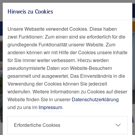
Zur Hauptnavigation springen
Hinweis zu Cookies
Zum Seiteninhalt springen
Zum Seitenende springen
Nachrichten Detailseite
Nachricht
Unsere Webseite verwendet Cookies. Diese haben
zwei Funktionen: Zum einen sind sie erforderlich für die
grundlegende Funktionalität unserer Website. Zum
anderen können wir mit Hilfe der Cookies unsere Inhalte
für Sie immer weiter verbessern. Hierzu werden
pseudonymisierte Daten von Website-Besuchern
gesammelt und ausgewertet. Das Einverständnis in die
Verwendung der Cookies können Sie jederzeit
widerrufen. Weitere Informationen zu Cookies auf dieser
Website finden Sie in unserer
Datenschutzerklärung
und zu uns im
Impressum
.
Erforderliche Cookies