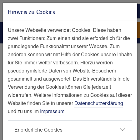
Zur Hauptnavigation springen
Hinweis zu Cookies
Zum Seiteninhalt springen
Zum Seitenende springen
Djakovic-Evica
St. Elisabeth Pflege und
Unsere Webseite verwendet Cookies. Diese haben
Betreuung GmbH
zwei Funktionen: Zum einen sind sie erforderlich für die
grundlegende Funktionalität unserer Website. Zum
Personen
anderen können wir mit Hilfe der Cookies unsere Inhalte
für Sie immer weiter verbessern. Hierzu werden
Evica Djakovic
pseudonymisierte Daten von Website-Besuchern
gesammelt und ausgewertet. Das Einverständnis in die
Verwendung der Cookies können Sie jederzeit
widerrufen. Weitere Informationen zu Cookies auf dieser
Website finden Sie in unserer
Datenschutzerklärung
und zu uns im
Impressum
.
St. Elisabeth Pflege und Betreuung GmbH
St. Elisabeth Quartier
-
Quartiersleiterin
Erforderliche Cookies
Biesenstraße 22-26