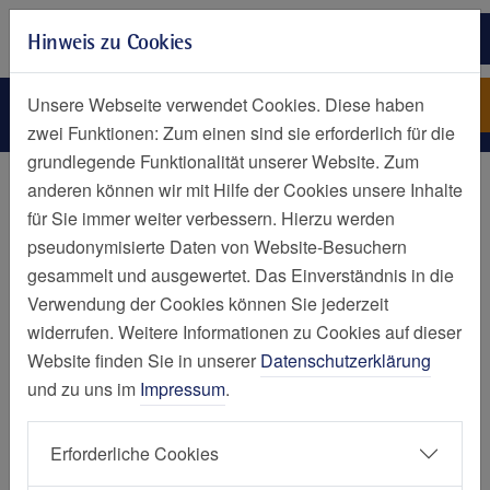
Zur Hauptnavigation springen
Hinweis zu Cookies
Zum Seiteninhalt springen
Zum Seitenende springen
Ansprechpartner
St. Marien-Hospital Mülheim an
Unsere Webseite verwendet Cookies. Diese haben
der Ruhr
zwei Funktionen: Zum einen sind sie erforderlich für die
grundlegende Funktionalität unserer Website. Zum
Kliniken und Zentren
anderen können wir mit Hilfe der Cookies unsere Inhalte
für Sie immer weiter verbessern. Hierzu werden
Ansprechpartner:innen
pseudonymisierte Daten von Website-Besuchern
gesammelt und ausgewertet. Das Einverständnis in die
Contilia Kompetenzzentrum Wirbelsäule
Verwendung der Cookies können Sie jederzeit
und Schmerz
widerrufen. Weitere Informationen zu Cookies auf dieser
Website finden Sie in unserer
Datenschutzerklärung
und zu uns im
Impressum
.
Dr. med.
Daniel Begrich
Erforderliche Cookies
Chefarzt, Facharzt für Neurochirurgie, Träger des
Basis- und Masterzertifikats der DWG, AOspine