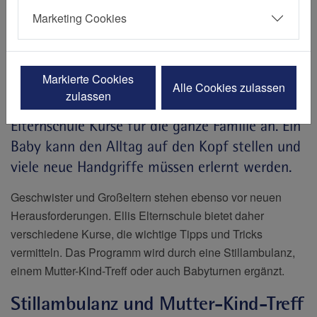
Marketing Cookies
Erstellt von Katharina Tugend
16.11.2023
Markierte Cookies
Elisabeth-Krankenhaus Essen, Frauengesundheit, Geburt
Alle Cookies zulassen
zulassen
Am Elisabeth-Krankenhaus Essen bietet Ellis
Elternschule Kurse für die ganze Familie an. Ein
Baby kann den Alltag auf den Kopf stellen und
viele neue Handgriffe müssen erlernt werden.
Geschwister und Großeltern stehen ebenso vor neuen
Herausforderungen. Ellis Elternschule bietet daher
verschiedene Kurse, die wichtige Tipps und Tricks
vermitteln. Das Programm wird durch eine Stillambulanz,
einem Mutter-Kind-Treff oder auch Babyturnen ergänzt.
Stillambulanz und Mutter-Kind-Treff