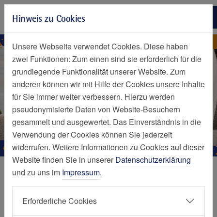
Zur Hauptnavigation springen
Hinweis zu Cookies
Zum Seiteninhalt springen
Zum Seitenende springen
Nachrichten Detailseite
Nachricht
Unsere Webseite verwendet Cookies. Diese haben
zwei Funktionen: Zum einen sind sie erforderlich für die
grundlegende Funktionalität unserer Website. Zum
anderen können wir mit Hilfe der Cookies unsere Inhalte
für Sie immer weiter verbessern. Hierzu werden
pseudonymisierte Daten von Website-Besuchern
gesammelt und ausgewertet. Das Einverständnis in die
Verwendung der Cookies können Sie jederzeit
widerrufen. Weitere Informationen zu Cookies auf dieser
Website finden Sie in unserer
Datenschutzerklärung
und zu uns im
Impressum
.
Elternschule: Stillambulanz und
Erforderliche Cookies
Mutter-Kind-Treff im November