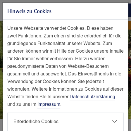
Zur Hauptnavigation springen
Hinweis zu Cookies
Zum Seiteninhalt springen
Zum Seitenende springen
Nachrichten Detailseite
Nachricht
Unsere Webseite verwendet Cookies. Diese haben
zwei Funktionen: Zum einen sind sie erforderlich für die
grundlegende Funktionalität unserer Website. Zum
anderen können wir mit Hilfe der Cookies unsere Inhalte
für Sie immer weiter verbessern. Hierzu werden
pseudonymisierte Daten von Website-Besuchern
gesammelt und ausgewertet. Das Einverständnis in die
Verwendung der Cookies können Sie jederzeit
widerrufen. Weitere Informationen zu Cookies auf dieser
Website finden Sie in unserer
Datenschutzerklärung
und zu uns im
Impressum
.
Erforderliche Cookies