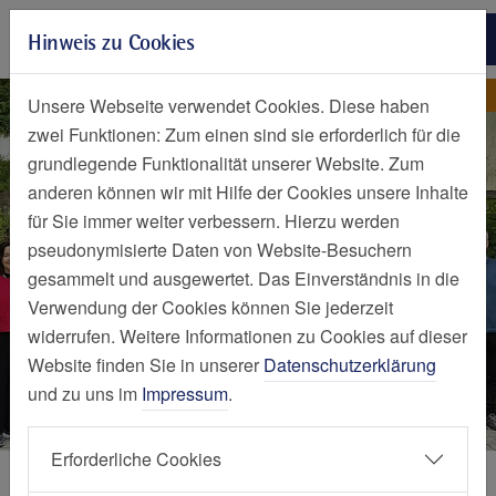
Zur Hauptnavigation springen
Hinweis zu Cookies
Zum Seiteninhalt springen
Zum Seitenende springen
Nachrichten Detailseite
Nachricht
Unsere Webseite verwendet Cookies. Diese haben
zwei Funktionen: Zum einen sind sie erforderlich für die
grundlegende Funktionalität unserer Website. Zum
anderen können wir mit Hilfe der Cookies unsere Inhalte
für Sie immer weiter verbessern. Hierzu werden
pseudonymisierte Daten von Website-Besuchern
gesammelt und ausgewertet. Das Einverständnis in die
Verwendung der Cookies können Sie jederzeit
widerrufen. Weitere Informationen zu Cookies auf dieser
Website finden Sie in unserer
Datenschutzerklärung
und zu uns im
Impressum
.
Erforderliche Cookies