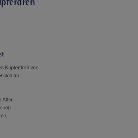
upferdreh
st
es Kupferdreh von
t sich an
Alter,
renen
ome,