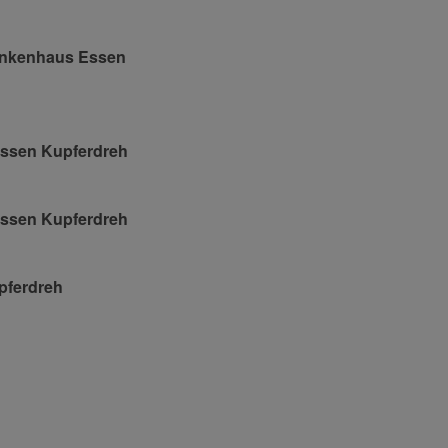
Krankenhaus Essen
 Essen Kupferdreh
 Essen Kupferdreh
pferdreh