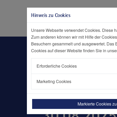
Zur Hauptnavigation springen
Zum Seiteninhalt springen
Hinweis zu Cookies
Zum Seitenende springen
Social Media
Menü
Notf
Unsere Webseite verwendet Cookies. Diese hab
Zum anderen können wir mit Hilfe der Cookies
Nachrichten Detailseite
Besuchern gesammelt und ausgewertet. Das Ein
Cookies auf dieser Website finden Sie in unse
Erforderliche Cookies
Marketing Cookies
Markierte Cookies z