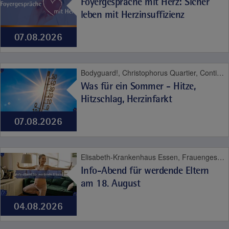
Foyergespräche mit Herz: Sicher
leben mit Herzinsuffizienz
07.08.2026
Bodyguard!, Christophorus Quartier, Contilia Herz- und Gefäßzentrum, Contilia Institut für Psychosoziale Medizin, Contilia Klinik Management, Contilia Pflege und Betreuung, Contilia Zentrum für Arbeitsmedizin und Gesundheitsmanagement, Contilia Zentrum für Krankenhaushygiene, CTR Huttrop, Elisabeth-Krankenhaus Essen, Emmaus Quartier, Engelbertus Quartier, Fachklinik Kamillushaus Heidhausen, Franziskushaus, Franziskus Quartier, Geriatrie-Zentrum Haus Berge, Gesundheitspark Altenessen, Haus Berge, Haus Berge Quartier, Hildegardis Quartier, Katholisches Familienzentrum und Kindergarten Auf den Hufen, Kängurus - Ambulante Kinderkrankenpflege, Katholische Kliniken Ruhrhalbinsel, Kita St. Theresia, Laurentius Quartier, Maria Frieden Quartier, Martin Luther Quartier, MVZ Contilia GmbH, Philippusstift, Praxis am Grillo-Theater, Raphaelhaus, SPORTZ - Medizinisches Gerätetraining, Sportz Am Uhlenkrug, St. Andreas Quartier, St. Elisabeth-Krankenhaus Niederwenigern, St. Elisabeth Quartier, St. Josef-Krankenhaus Kupferdreh, St. Josef Quartier, St. Marien-Hospital Mülheim an der Ruhr, St. Marien Quartier, Stationäre Reha Sucht, Theaterpassage, Therapie und Reha Kupferdreh, Wohnanlage St. Anna-Stift
Was für ein Sommer - Hitze,
Hitzschlag, Herzinfarkt
07.08.2026
Elisabeth-Krankenhaus Essen, Frauengesundheit, Geburt
Info-Abend für werdende Eltern
am 18. August
04.08.2026