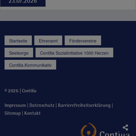
23.07.2026
Startseite
Ehrenamt
Fördervereine
Seelsorge
Contilia Sozialinitiative 1000 Herzen
Contilia.Kommunikativ
© 2026 | Contilia
|
|
|
Impressum
Datenschutz
Barrierefreiheitserklärung
|
Sitemap
Kontakt
Soci
Teile