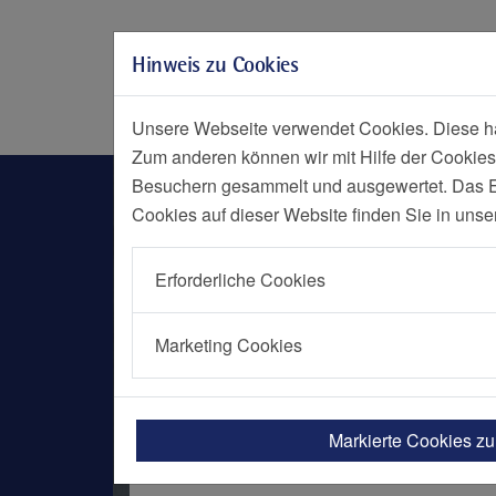
Zur Hauptnavigation springen
Zum Seiteninhalt springen
Hinweis zu Cookies
Zum Seitenende springen
Social Media
Menü
Notf
Unsere Webseite verwendet Cookies. Diese hab
Zum anderen können wir mit Hilfe der Cookies
Dialysezentrum
Besuchern gesammelt und ausgewertet. Das Ein
Cookies auf dieser Website finden Sie in unse
Erforderliche Cookies
Marketing Cookies
Nierenversagen?
Markierte Cookies z
Wir können Ihnen helfen