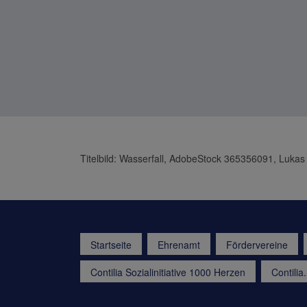
Titelbild: Wasserfall, AdobeStock 365356091, Lukas
Startseite
Ehrenamt
Fördervereine
Contilia Sozialinitiative 1000 Herzen
Contili