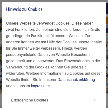
Zur Hauptnavigation springen
Hinweis zu Cookies
Zum Seiteninhalt springen
Zum Seitenende springen
Tagesklinik für Orthopädie
Tagesklinik für Orthopädie
Unsere Webseite verwendet Cookies. Diese haben
zwei Funktionen: Zum einen sind sie erforderlich für die
grundlegende Funktionalität unserer Website. Zum
anderen können wir mit Hilfe der Cookies unsere Inhalte
für Sie immer weiter verbessern. Hierzu werden
pseudonymisierte Daten von Website-Besuchern
gesammelt und ausgewertet. Das Einverständnis in die
Verwendung der Cookies können Sie jederzeit
widerrufen. Weitere Informationen zu Cookies auf dieser
Website finden Sie in unserer
Datenschutzerklärung
und zu uns im
Impressum
.
Leistungen
Erforderliche Cookies