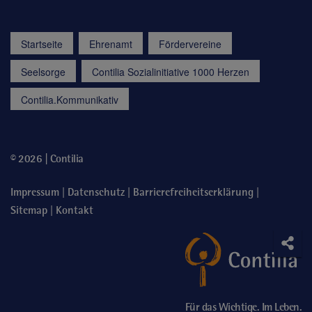
Startseite
Ehrenamt
Fördervereine
Seelsorge
Contilia Sozialinitiative 1000 Herzen
Contilia.Kommunikativ
© 2026 | Contilia
|
|
|
Impressum
Datenschutz
Barrierefreiheitserklärung
|
Sitemap
Kontakt
Soci
Teile
Für das Wichtige. Im Leben.