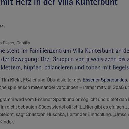
it Herz in der Villa Kunterbunt
zel
Elisabeth-Krankenhaus Essen, Contilia
e steht im Familienzentrum Villa Kunterbunt an de
n der Bewegung: Drei Gruppen von jeweils zehn bis 
 klettern, hüpfen, balancieren und toben mit Begeis
 Tim Klein, FSJler und Übungsleiter des
Essener Sportbundes
he spielerisch miteinander verbunden – immer mit viel Spaß u
amm wird vom Essener Sportbund ermöglicht und bietet den K
im dicht bebauten Südostviertel oft fehlt. „Hier gibt es einfac
ielen“, sagt Christoph Huschka, Leiter der Einrichtung. „Umso w
Kinder.“