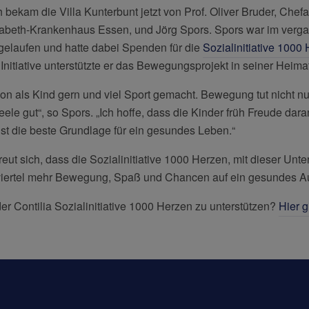
ekam die Villa Kunterbunt jetzt von Prof. Oliver Bruder, Chefa
abeth-Krankenhaus Essen, und Jörg Spors. Spors war im verg
gelaufen und hatte dabei Spenden für die
Sozialinitiative 1000
nitiative unterstützte er das Bewegungsprojekt in seiner Heimat
hon als Kind gern und viel Sport gemacht. Bewegung tut nicht n
le gut“, so Spors. „Ich hoffe, dass die Kinder früh Freude dara
ist die beste Grundlage für ein gesundes Leben.“
freut sich, dass die Sozialinitiative 1000 Herzen, mit dieser Unt
iertel mehr Bewegung, Spaß und Chancen auf ein gesundes A
der Contilia Sozialinitiative 1000 Herzen zu unterstützen?
Hier g