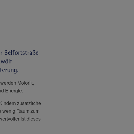
r Belfortstraße
zwölf
terung.
, werden Motorik,
nd Energie.
indern zusätzliche
h zu wenig Raum zum
ertvoller ist dieses