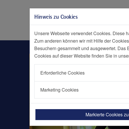
Zur Hauptnavigation springen
Zum Seiteninhalt springen
Hinweis zu Cookies
Zum Seitenende springen
Social Media
Menü
Notf
Unsere Webseite verwendet Cookies. Diese hab
Zum anderen können wir mit Hilfe der Cookies
Nachrichten Detailseite
Besuchern gesammelt und ausgewertet. Das Ein
Cookies auf dieser Website finden Sie in unse
Erforderliche Cookies
Marketing Cookies
Markierte Cookies z