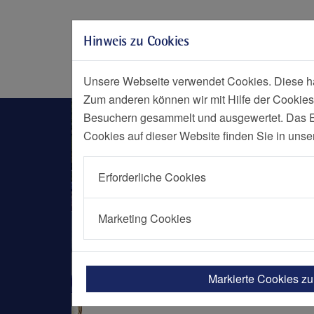
Zur Hauptnavigation springen
Zum Seiteninhalt springen
Hinweis zu Cookies
Zum Seitenende springen
Social Media
Menü
Notf
Unsere Webseite verwendet Cookies. Diese hab
Zum anderen können wir mit Hilfe der Cookies
Herzinfarktzentrum
Besuchern gesammelt und ausgewertet. Das Ein
Cookies auf dieser Website finden Sie in unse
Erforderliche Cookies
Marketing Cookies
Arteriosklerose?
Markierte Cookies z
Wir können Ihnen helfen