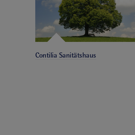
Contilia Sanitätshaus
Sanitätshaus Essen
Sanitätshaus Essen Zentrum
Sanitätshaus Essen Nordrhein-Westfalen
Sanitätshaus Ruhrgebiet
Sanitätshaus Nähe Krankenhaus
Sanitätshaus Contilia Essen
Medizinische Versorgung Essen
Hilfsmittelversorgung Essen