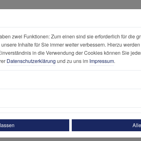
all
Suche
en zwei Funktionen: Zum einen sind sie erforderlich für die gr
 unsere Inhalte für Sie immer weiter verbessern. Hierzu werde
tren
Standortübergr
verständnis in die Verwendung der Cookies können Sie jederz
rer
Datenschutzerklärung
und zu uns im
Impressum
.
fende Zentren
ntren
ulassen
All