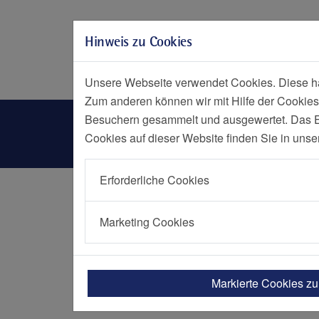
Zur Hauptnavigation springen
Zum Seiteninhalt springen
Hinweis zu Cookies
Zum Seitenende springen
Social Media
Menü
Notf
Unsere Webseite verwendet Cookies. Diese hab
Zum anderen können wir mit Hilfe der Cookies
Standortübergreifende Zen
Besuchern gesammelt und ausgewertet. Das Ein
Cookies auf dieser Website finden Sie in unse
Erforderliche Cookies
Startseite
Einrichtungen
Standortübergrei
Marketing Cookies
Standortübergreifende Ze
Markierte Cookies z