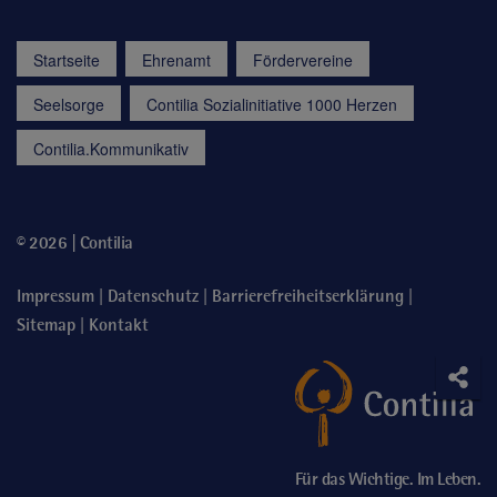
Startseite
Ehrenamt
Fördervereine
Seelsorge
Contilia Sozialinitiative 1000 Herzen
Contilia.Kommunikativ
© 2026 | Contilia
|
|
|
Impressum
Datenschutz
Barrierefreiheitserklärung
|
Sitemap
Kontakt
Soci
Teile
Für das Wichtige. Im Leben.