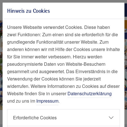
Zur Hauptnavigation springen
Hinweis zu Cookies
Zum Seiteninhalt springen
Zum Seitenende springen
Multiple-Sklerose-Zentrum
Multiple-Sklerose-Zentrum
Unsere Webseite verwendet Cookies. Diese haben
zwei Funktionen: Zum einen sind sie erforderlich für die
grundlegende Funktionalität unserer Website. Zum
anderen können wir mit Hilfe der Cookies unsere Inhalte
für Sie immer weiter verbessern. Hierzu werden
pseudonymisierte Daten von Website-Besuchern
gesammelt und ausgewertet. Das Einverständnis in die
Verwendung der Cookies können Sie jederzeit
widerrufen. Weitere Informationen zu Cookies auf dieser
Website finden Sie in unserer
Datenschutzerklärung
und zu uns im
Impressum
.
Leistungen
Erforderliche Cookies