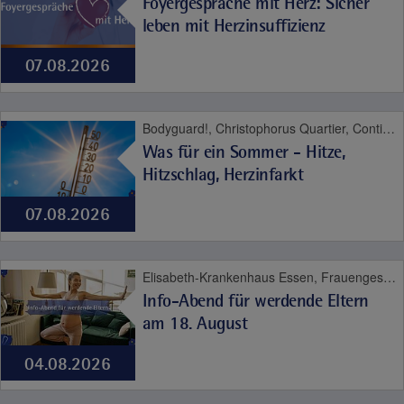
Foyergespräche mit Herz: Sicher
leben mit Herzinsuffizienz
07.08.2026
Bodyguard!, Christophorus Quartier, Contilia Herz- und Gefäßzentrum, Contilia Institut für Psychosoziale Medizin, Contilia Klinik Management, Contilia Pflege und Betreuung, Contilia Zentrum für Arbeitsmedizin und Gesundheitsmanagement, Contilia Zentrum für Krankenhaushygiene, CTR Huttrop, Elisabeth-Krankenhaus Essen, Emmaus Quartier, Engelbertus Quartier, Fachklinik Kamillushaus Heidhausen, Franziskushaus, Franziskus Quartier, Geriatrie-Zentrum Haus Berge, Gesundheitspark Altenessen, Haus Berge, Haus Berge Quartier, Hildegardis Quartier, Katholisches Familienzentrum und Kindergarten Auf den Hufen, Kängurus - Ambulante Kinderkrankenpflege, Katholische Kliniken Ruhrhalbinsel, Kita St. Theresia, Laurentius Quartier, Maria Frieden Quartier, Martin Luther Quartier, MVZ Contilia GmbH, Philippusstift, Praxis am Grillo-Theater, Raphaelhaus, SPORTZ - Medizinisches Gerätetraining, Sportz Am Uhlenkrug, St. Andreas Quartier, St. Elisabeth-Krankenhaus Niederwenigern, St. Elisabeth Quartier, St. Josef-Krankenhaus Kupferdreh, St. Josef Quartier, St. Marien-Hospital Mülheim an der Ruhr, St. Marien Quartier, Stationäre Reha Sucht, Theaterpassage, Therapie und Reha Kupferdreh, Wohnanlage St. Anna-Stift
Was für ein Sommer - Hitze,
Hitzschlag, Herzinfarkt
07.08.2026
Elisabeth-Krankenhaus Essen, Frauengesundheit, Geburt
Info-Abend für werdende Eltern
am 18. August
04.08.2026