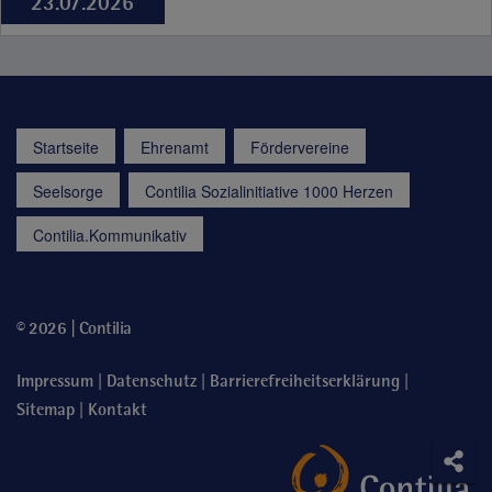
23.07.2026
Startseite
Ehrenamt
Fördervereine
Seelsorge
Contilia Sozialinitiative 1000 Herzen
Contilia.Kommunikativ
© 2026 | Contilia
|
|
|
Impressum
Datenschutz
Barrierefreiheitserklärung
|
Sitemap
Kontakt
Soci
Teile