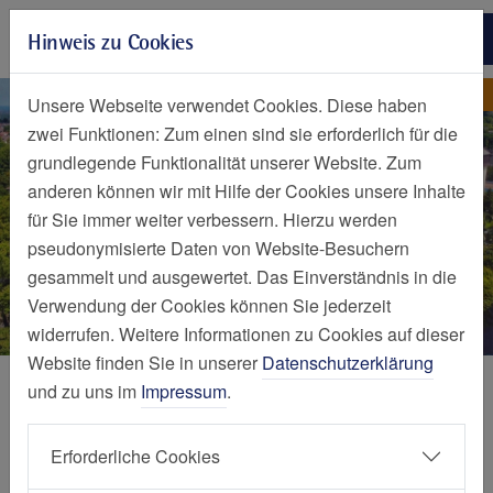
Zur Hauptnavigation springen
Hinweis zu Cookies
Zum Seiteninhalt springen
Zum Seitenende springen
Elisabeth-Krankenhaus Ess
Elisabeth-Krankenhaus Essen
Unsere Webseite verwendet Cookies. Diese haben
zwei Funktionen: Zum einen sind sie erforderlich für die
grundlegende Funktionalität unserer Website. Zum
anderen können wir mit Hilfe der Cookies unsere Inhalte
für Sie immer weiter verbessern. Hierzu werden
pseudonymisierte Daten von Website-Besuchern
gesammelt und ausgewertet. Das Einverständnis in die
Verwendung der Cookies können Sie jederzeit
widerrufen. Weitere Informationen zu Cookies auf dieser
Website finden Sie in unserer
Datenschutzerklärung
Einrichtungen
und zu uns im
Impressum
.
Elisabeth-Krankenhaus Essen
Erforderliche Cookies
Führendes Krankenhaus mitten in Essen