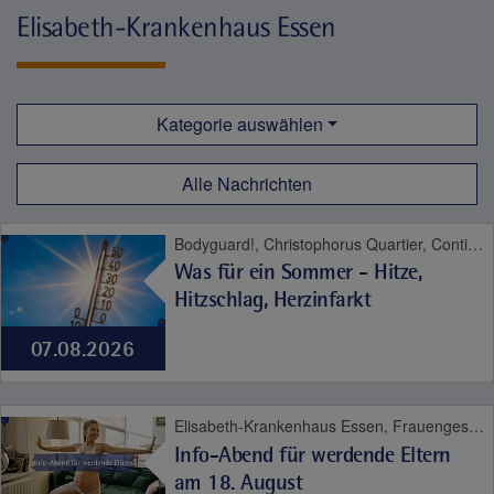
Elisabeth-Krankenhaus Essen
Kategorie auswählen
Alle Nachrichten
Bodyguard!, Christophorus Quartier, Contilia Herz- und Gefäßzentrum, Contilia Institut für Psychosoziale Medizin, Contilia Klinik Management, Contilia Pflege und Betreuung, Contilia Zentrum für Arbeitsmedizin und Gesundheitsmanagement, Contilia Zentrum für Krankenhaushygiene, CTR Huttrop, Elisabeth-Krankenhaus Essen, Emmaus Quartier, Engelbertus Quartier, Fachklinik Kamillushaus Heidhausen, Franziskushaus, Franziskus Quartier, Geriatrie-Zentrum Haus Berge, Gesundheitspark Altenessen, Haus Berge, Haus Berge Quartier, Hildegardis Quartier, Katholisches Familienzentrum und Kindergarten Auf den Hufen, Kängurus - Ambulante Kinderkrankenpflege, Katholische Kliniken Ruhrhalbinsel, Kita St. Theresia, Laurentius Quartier, Maria Frieden Quartier, Martin Luther Quartier, MVZ Contilia GmbH, Philippusstift, Praxis am Grillo-Theater, Raphaelhaus, SPORTZ - Medizinisches Gerätetraining, Sportz Am Uhlenkrug, St. Andreas Quartier, St. Elisabeth-Krankenhaus Niederwenigern, St. Elisabeth Quartier, St. Josef-Krankenhaus Kupferdreh, St. Josef Quartier, St. Marien-Hospital Mülheim an der Ruhr, St. Marien Quartier, Stationäre Reha Sucht, Theaterpassage, Therapie und Reha Kupferdreh, Wohnanlage St. Anna-Stift
Was für ein Sommer - Hitze,
Hitzschlag, Herzinfarkt
07.08.2026
Elisabeth-Krankenhaus Essen, Frauengesundheit, Geburt
Info-Abend für werdende Eltern
am 18. August