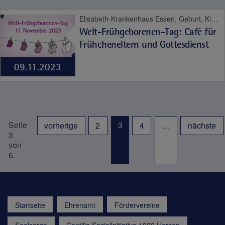
Elisabeth-Krankenhaus Essen, Geburt, Kinder- und Jugendmedizin
Welt-Frühgeborenen-Tag: Café für
Frühcheneltern und Gottesdienst
09.11.2023
Seite
3
vorherige
2
4
…
nächste
3
von
6.
Startseite
Ehrenamt
Fördervereine