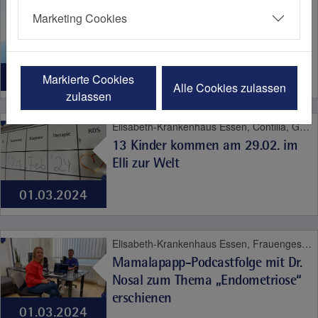
Diagnostik und Therapie bei
Marketing Cookies
Blasen- und Darmschwäche
14.06.2024
Markierte Cookies
Alle Cookies zulassen
zulassen
Elisabeth-Krankenhaus Essen, Contilia, Geburt
13 Kinder kommen am 29.02. im
Elli zur Welt
01.03.2024
Elisabeth-Krankenhaus Essen, Frauengesundheit, Geburt
Mamalapapp-Podcastfolge mit Dr.
Nosal zum Thema „Endometriose“
erschienen
01.03.2024