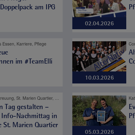
 Doppelpack am IPG
Pf
02.04.2026
 Essen, Karriere, Pflege
eue
Al
:innen im #TeamElli
Co
10.03.2026
Contilia Pflege und Betreuung, St. Marien Quartier, Contilia, Pflege
 Tag gestalten –
Ev
 Info-Nachmittag in
P
e St. Marien Quartier
05.03.2026