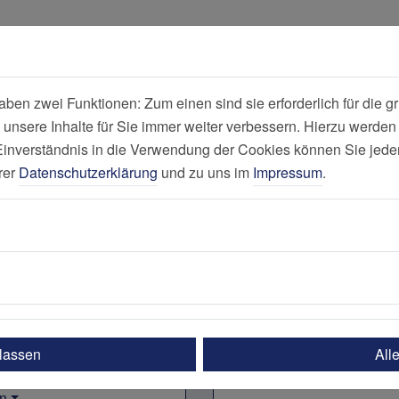
all
Suche
en zwei Funktionen: Zum einen sind sie erforderlich für die gr
 unsere Inhalte für Sie immer weiter verbessern. Hierzu werde
Nachrichten na
verständnis in die Verwendung der Cookies können Sie jederz
rer
Datenschutzerklärung
und zu uns im
Impressum
.
ich Pflege
ulassen
All
n