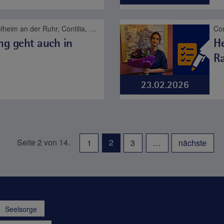
St. Marien-Hospital Mülheim an der Ruhr, Contilia, Pflege
ng geht auch in
He
R
23.02.2026
Seite 2 von 14.
2
1
3
…
nächste
Seelsorge