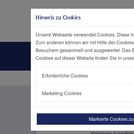
Zur Hauptnavigation springen
Zum Seiteninhalt springen
Hinweis zu Cookies
Zum Seitenende springen
Social Media
Menü
Notf
Unsere Webseite verwendet Cookies. Diese hab
Zum anderen können wir mit Hilfe der Cookies
Nachrichtenliste Kategorien
Besuchern gesammelt und ausgewertet. Das Ein
Cookies auf dieser Website finden Sie in unse
Erforderliche Cookies
Startseite
Nachrichten Übersicht
Marketing Cookies
Nachrichten aus dem Bere
Markierte Cookies z
Kategorie auswähle