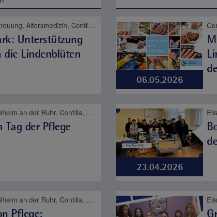
Contilia Pflege und Betreuung, Altersmedizin, Contilia, Pflege
rk: Unterstützung
Mi
h die Lindenblüten
L
de
06.05.2026
St. Marien-Hospital Mülheim an der Ruhr, Contilia, Pflege
Eli
 Tag der Pflege
Bo
de
23.04.2026
St. Marien-Hospital Mülheim an der Ruhr, Contilia, Karriere, Pflege
Eli
n Pflege:
Gr