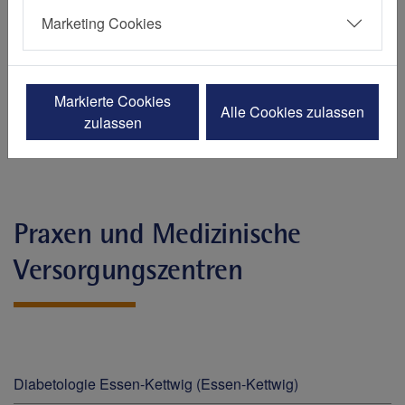
St. Elisabeth-Krankenhaus, Hattingen (Niederwenigern)
Marketing Cookies
St. Josef-Krankenhaus, Essen (Kupferdreh)
St. Marien-Hospital Mülheim an der Ruhr, Mülheim an der
Markierte Cookies
Alle Cookies zulassen
Ruhr
zulassen
Praxen und Medizinische
Versorgungszentren
Diabetologie Essen-Kettwig (Essen-Kettwig)