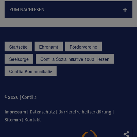
ZUM NACHLESEN
Startseite
Ehrenamt
Fördervereine
Seelsorge
Contilia Sozialinitiative 1000 Herzen
Contilia.Kommunikativ
© 2026 | Contilia
|
|
|
Impressum
Datenschutz
Barrierefreiheitserklärung
|
Sitemap
Kontakt
Soci