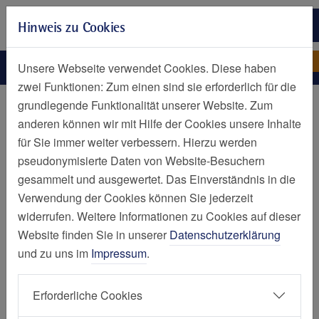
Zur Hauptnavigation springen
Hinweis zu Cookies
Zum Seiteninhalt springen
Zum Seitenende springen
Einrichtungen
Einrichtungen
Unsere Webseite verwendet Cookies. Diese haben
zwei Funktionen: Zum einen sind sie erforderlich für die
Startseite
grundlegende Funktionalität unserer Website. Zum
anderen können wir mit Hilfe der Cookies unsere Inhalte
Krankenhäuser
für Sie immer weiter verbessern. Hierzu werden
pseudonymisierte Daten von Website-Besuchern
gesammelt und ausgewertet. Das Einverständnis in die
Verwendung der Cookies können Sie jederzeit
Elisabeth-Krankenhaus, Essen (Huttrop)
widerrufen. Weitere Informationen zu Cookies auf dieser
Website finden Sie in unserer
Datenschutzerklärung
Fachklinik Kamillushaus, Essen (Heidhausen)
und zu uns im
Impressum
.
Geriatrie-Zentrum Haus Berge, Essen (Bochold)
Erforderliche Cookies
Philippusstift, Essen (Borbeck)