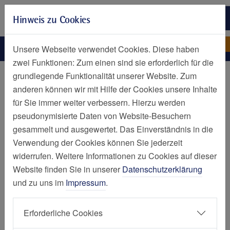
Zur Hauptnavigation springen
Hinweis zu Cookies
Zum Seiteninhalt springen
Zum Seitenende springen
Einrichtungen
Einrichtungen
Unsere Webseite verwendet Cookies. Diese haben
zwei Funktionen: Zum einen sind sie erforderlich für die
Startseite
grundlegende Funktionalität unserer Website. Zum
anderen können wir mit Hilfe der Cookies unsere Inhalte
Krankenhäuser
für Sie immer weiter verbessern. Hierzu werden
pseudonymisierte Daten von Website-Besuchern
gesammelt und ausgewertet. Das Einverständnis in die
Verwendung der Cookies können Sie jederzeit
Elisabeth-Krankenhaus, Essen (Huttrop)
widerrufen. Weitere Informationen zu Cookies auf dieser
Website finden Sie in unserer
Datenschutzerklärung
Fachklinik Kamillushaus, Essen (Heidhausen)
und zu uns im
Impressum
.
Geriatrie-Zentrum Haus Berge, Essen (Bochold)
Erforderliche Cookies
Philippusstift, Essen (Borbeck)