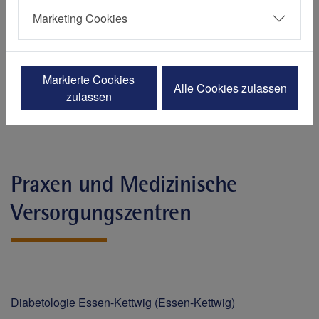
St. Elisabeth-Krankenhaus, Hattingen (Niederwenigern)
Marketing Cookies
St. Josef-Krankenhaus, Essen (Kupferdreh)
St. Marien-Hospital Mülheim an der Ruhr, Mülheim an der
Markierte Cookies
Alle Cookies zulassen
Ruhr
zulassen
Praxen und Medizinische
Versorgungszentren
Diabetologie Essen-Kettwig (Essen-Kettwig)