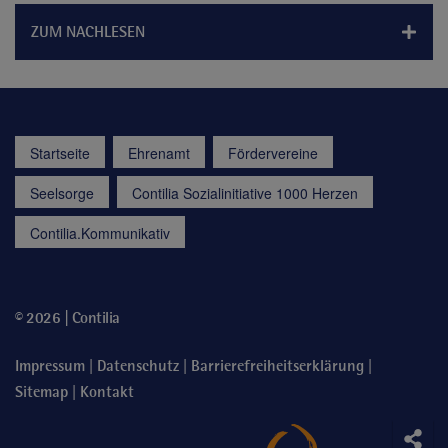
ZUM NACHLESEN
Startseite
Ehrenamt
Fördervereine
Seelsorge
Contilia Sozialinitiative 1000 Herzen
Contilia.Kommunikativ
© 2026 | Contilia
|
|
|
Impressum
Datenschutz
Barrierefreiheitserklärung
|
Sitemap
Kontakt
Soci